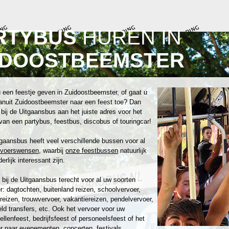
RTYBUS
HUREN IN
IDOOSTBEEMSTER
 een feestje geven in Zuidoostbeemster, of gaat u
vanuit Zuidoostbeemster naar een feest toe? Dan
 bij de Uitgaansbus aan het juiste adres voor het
van een partybus, feestbus, discobus of touringcar!
gaansbus heeft veel verschillende bussen voor al
rvoerswensen
, waarbij
onze feestbussen
natuurlijk
erlijk interessant zijn.
 bij de Uitgaansbus terecht voor al uw soorten
r: dagtochten, buitenland reizen, schoolvervoer,
reizen, trouwvervoer, vakantiereizen, pendelvervoer,
eld transfers, etc. Ook het vervoer voor uw
zellenfeest, bedrijfsfeest of personeelsfeest of het
r naar evenementen, concerten, festivals,