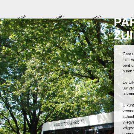
PA
ZU
Gaat u
juist 
bent u
huren 
De Uit
uw ve
uitzond
U kunt
vervoe
school
vliegv
vrijge
vervoe