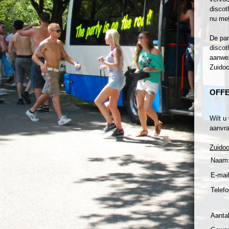
discot
nu met
De par
discot
aanwez
Zuidoo
OFF
Wilt u
aanvra
Zuido
Naam
E-mail
Telefo
Aanta