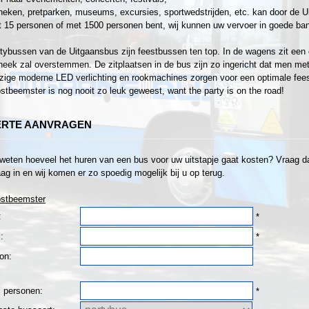
heken, pretparken, museums, excursies, sportwedstrijden, etc. kan door de U
 15 personen of met 1500 personen bent, wij kunnen uw vervoer in goede ban
tybussen van de Uitgaansbus zijn feestbussen ten top. In de wagens zit een 
heek zal overstemmen. De zitplaatsen in de bus zijn zo ingericht dat men met z
ige moderne LED verlichting en rookmachines zorgen voor een optimale fee
stbeemster is nog nooit zo leuk geweest, want the party is on the road!
ERTE AANVRAGEN
 weten hoeveel het huren van een bus voor uw uitstapje gaat kosten? Vraag dan
ag in en wij komen er zo spoedig mogelijk bij u op terug.
ostbeemster
:
*
:
*
on:
l personen:
*