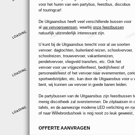
voor het huren van een partybus, feestbus, discobus
of touringcar!
De Uitgaansbus heeft veel verschillende bussen voor
al
uw vervoerswensen
, waarbij
onze feestbussen
natuurlijk uitzonderlijk interessant zijn.
U kunt bij de Uitgaansbus terecht voor al uw soorten
vervoer: dagtochten, buitenland reizen, schoolvervoer,
schoolreizen, trouwvervoer, vakantiereizen,
pendelvervoer, vliegveld transfers, etc. Ook het
vervoer voor uw vrijgezellenfeest, bedrijfsfeest of
personeelsfeest of het vervoer naar evenementen, conc
sportwedstrijden, etc. kan door de Uitgaansbus voor u
bent, wij kunnen uw vervoer in goede banen leiden.
De partybussen van de Uitgaansbus zijn feestbussen ten
menig discotheek zal overstemmen. De zitplaatsen in de
tafels, en de aanwezige moderne LED verlichting en r
of naar Willebrordushoek is nog nooit zo leuk geweest, 
OFFERTE AANVRAGEN