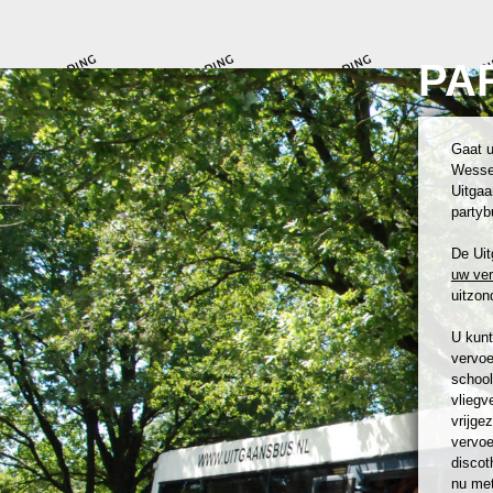
PA
Gaat u
Wessem
Uitgaa
partyb
De Uit
uw ve
uitzond
U kunt
vervoe
school
vliegv
vrijge
vervoe
discot
nu met