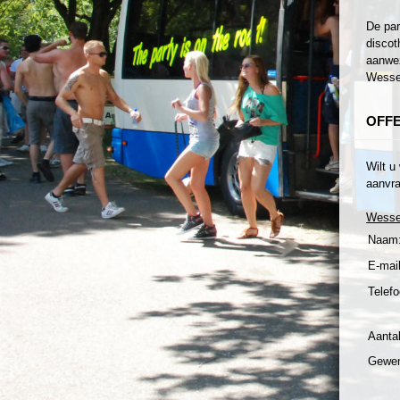
De par
discot
aanwez
Wessem
OFF
Wilt u
aanvra
Wess
Naam
E-mail
Telefo
Aanta
Gewen