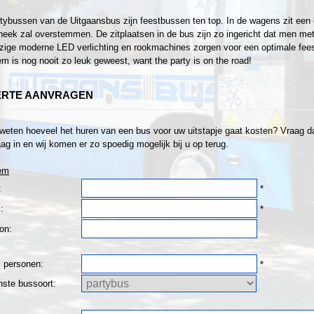
tybussen van de Uitgaansbus zijn feestbussen ten top. In de wagens zit een 
heek zal overstemmen. De zitplaatsen in de bus zijn zo ingericht dat men met z
ige moderne LED verlichting en rookmachines zorgen voor een optimale fee
 is nog nooit zo leuk geweest, want the party is on the road!
ERTE AANVRAGEN
 weten hoeveel het huren van een bus voor uw uitstapje gaat kosten? Vraag dan
ag in en wij komen er zo spoedig mogelijk bij u op terug.
em
:
*
:
*
on:
l personen:
*
ste bussoort: