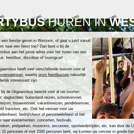
RTYBUS
HUREN IN
WE
 een feestje geven in Wessem, of gaat u juist vanuit
 naar een feest toe? Dan bent u bij de
nsbus aan het juiste adres voor het huren van een
us, feestbus, discobus of touringcar!
gaansbus heeft veel verschillende bussen voor al
rvoerswensen
, waarbij
onze feestbussen
natuurlijk
erlijk interessant zijn.
 bij de Uitgaansbus terecht voor al uw soorten
r: dagtochten, buitenland reizen, schoolvervoer,
reizen, trouwvervoer, vakantiereizen, pendelvervoer,
eld transfers, etc. Ook het vervoer voor uw
zellenfeest, bedrijfsfeest of personeelsfeest of het
r naar evenementen, concerten, festivals,
heken, pretparken, museums, excursies, sportwedstrijden, etc. kan door de U
 15 personen of met 1500 personen bent, wij kunnen uw vervoer in goede ban