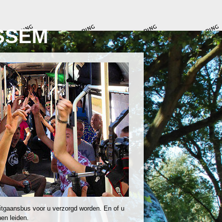
SSEM
itgaansbus voor u verzorgd worden. En of u
en leiden.