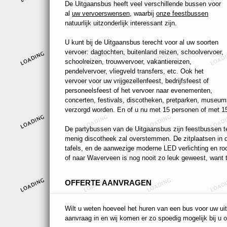
De Uitgaansbus heeft veel verschillende bussen voor
al
uw vervoerswensen
, waarbij
onze feestbussen
natuurlijk uitzonderlijk interessant zijn.
U kunt bij de Uitgaansbus terecht voor al uw soorten
vervoer: dagtochten, buitenland reizen, schoolvervoer,
schoolreizen, trouwvervoer, vakantiereizen,
pendelvervoer, vliegveld transfers, etc. Ook het
vervoer voor uw vrijgezellenfeest, bedrijfsfeest of
personeelsfeest of het vervoer naar evenementen,
concerten, festivals, discotheken, pretparken, museums
verzorgd worden. En of u nu met 15 personen of met 15
De partybussen van de Uitgaansbus zijn feestbussen ten
menig discotheek zal overstemmen. De zitplaatsen in de
tafels, en de aanwezige moderne LED verlichting en r
of naar Waverveen is nog nooit zo leuk geweest, want t
OFFERTE AANVRAGEN
Wilt u weten hoeveel het huren van een bus voor uw uit
aanvraag in en wij komen er zo spoedig mogelijk bij u o