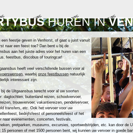
RTYBUS
HUREN IN
VE
 een feestje geven in Venhorst, of gaat u juist vanuit
st naar een feest toe? Dan bent u bij de
nsbus aan het juiste adres voor het huren van een
us, feestbus, discobus of touringcar!
gaansbus heeft veel verschillende bussen voor al
rvoerswensen
, waarbij
onze feestbussen
natuurlijk
erlijk interessant zijn.
 bij de Uitgaansbus terecht voor al uw soorten
r: dagtochten, buitenland reizen, schoolvervoer,
reizen, trouwvervoer, vakantiereizen, pendelvervoer,
eld transfers, etc. Ook het vervoer voor uw
zellenfeest, bedrijfsfeest of personeelsfeest of het
r naar evenementen, concerten, festivals,
heken, pretparken, museums, excursies, sportwedstrijden, etc. kan door de U
 15 personen of met 1500 personen bent, wij kunnen uw vervoer in goede ban