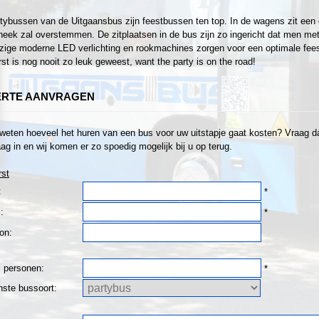
tybussen van de Uitgaansbus zijn feestbussen ten top. In de wagens zit een 
heek zal overstemmen. De zitplaatsen in de bus zijn zo ingericht dat men met z
ige moderne LED verlichting en rookmachines zorgen voor een optimale fee
st is nog nooit zo leuk geweest, want the party is on the road!
ERTE AANVRAGEN
 weten hoeveel het huren van een bus voor uw uitstapje gaat kosten? Vraag dan
ag in en wij komen er zo spoedig mogelijk bij u op terug.
rst
:
*
:
*
on:
l personen:
*
ste bussoort: