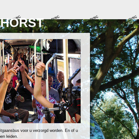
NHORST
itgaansbus voor u verzorgd worden. En of u
en leiden.