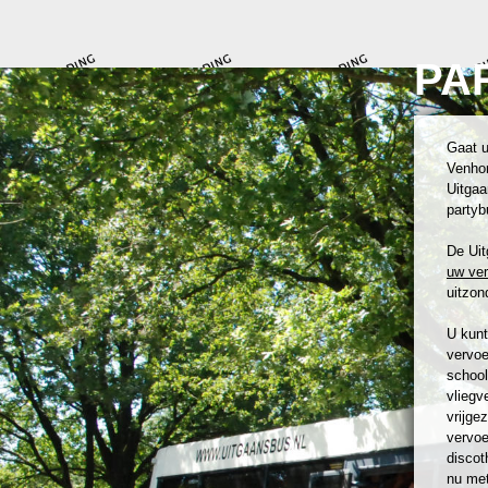
PA
Gaat u
Venhor
Uitgaa
partyb
De Uit
uw ve
uitzond
U kunt
vervoe
school
vliegv
vrijge
vervoe
discot
nu met