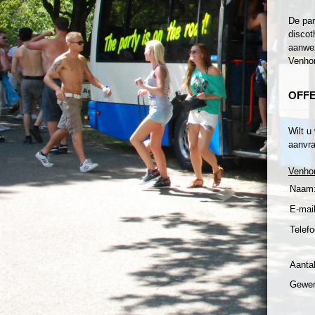
De par
discot
aanwez
Venhor
OFF
Wilt u
aanvra
Venho
Naam
E-mail
Telefo
Aanta
Gewen