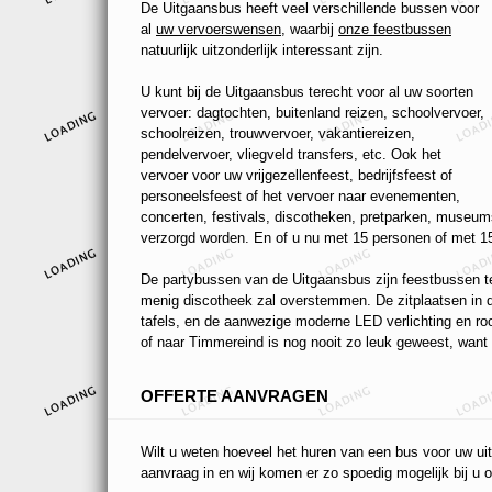
De Uitgaansbus heeft veel verschillende bussen voor
al
uw vervoerswensen
, waarbij
onze feestbussen
natuurlijk uitzonderlijk interessant zijn.
U kunt bij de Uitgaansbus terecht voor al uw soorten
vervoer: dagtochten, buitenland reizen, schoolvervoer,
schoolreizen, trouwvervoer, vakantiereizen,
pendelvervoer, vliegveld transfers, etc. Ook het
vervoer voor uw vrijgezellenfeest, bedrijfsfeest of
personeelsfeest of het vervoer naar evenementen,
concerten, festivals, discotheken, pretparken, museums
verzorgd worden. En of u nu met 15 personen of met 15
De partybussen van de Uitgaansbus zijn feestbussen ten
menig discotheek zal overstemmen. De zitplaatsen in de
tafels, en de aanwezige moderne LED verlichting en r
of naar Timmereind is nog nooit zo leuk geweest, want t
OFFERTE AANVRAGEN
Wilt u weten hoeveel het huren van een bus voor uw uit
aanvraag in en wij komen er zo spoedig mogelijk bij u o