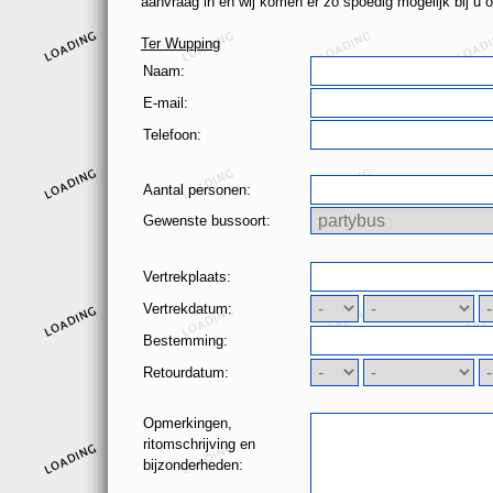
aanvraag in en wij komen er zo spoedig mogelijk bij u o
Ter Wupping
Naam:
E-mail:
Telefoon:
Aantal personen:
Gewenste bussoort:
Vertrekplaats:
Vertrekdatum:
Bestemming:
Retourdatum:
Opmerkingen,
ritomschrijving en
bijzonderheden: