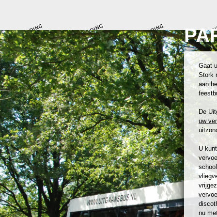
PA
Gaat u
Stork 
aan he
feestb
De Uit
uw ve
uitzond
U kunt
vervoe
school
vliegv
vrijge
vervoe
discot
nu met