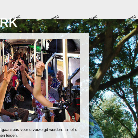
ORK
itgaansbus voor u verzorgd worden. En of u
en leiden.