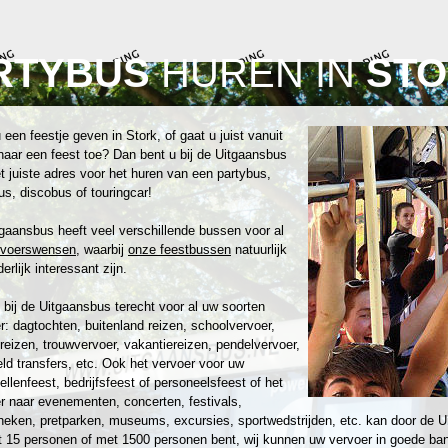
RTYBUS
HUREN IN
ST
 een feestje geven in Stork, of gaat u juist vanuit
naar een feest toe? Dan bent u bij de Uitgaansbus
t juiste adres voor het huren van een partybus,
us, discobus of touringcar!
gaansbus heeft veel verschillende bussen voor al
rvoerswensen
, waarbij
onze feestbussen
natuurlijk
erlijk interessant zijn.
 bij de Uitgaansbus terecht voor al uw soorten
r: dagtochten, buitenland reizen, schoolvervoer,
reizen, trouwvervoer, vakantiereizen, pendelvervoer,
eld transfers, etc. Ook het vervoer voor uw
zellenfeest, bedrijfsfeest of personeelsfeest of het
r naar evenementen, concerten, festivals,
heken, pretparken, museums, excursies, sportwedstrijden, etc. kan door de U
 15 personen of met 1500 personen bent, wij kunnen uw vervoer in goede ban