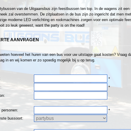
tybussen van de Uitgaansbus zijn feestbussen ten top. In de wagens zit een 
heek zal overstemmen. De zitplaatsen in de bus zijn zo ingericht dat men met z
ige moderne LED verlichting en rookmachines zorgen voor een optimale fees
oit zo leuk geweest, want the party is on the road!
ERTE AANVRAGEN
 weten hoeveel het huren van een bus voor uw uitstapje gaat kosten? Vraag dan
ag in en wij komen er zo spoedig mogelijk bij u op terug.
:
*
:
*
on:
l personen:
*
ste bussoort: