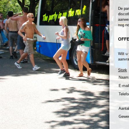
De par
discot
aanwez
nog no
OFF
Wilt u
aanvra
Stork
Naam
E-mail
Telefo
Aanta
Gewen