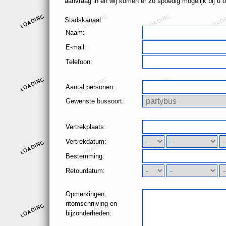
aanvraag in en wij komen er zo spoedig mogelijk bij u o
Stadskanaal
Naam:
E-mail:
Telefoon:
Aantal personen:
Gewenste bussoort:
Vertrekplaats:
Vertrekdatum:
Bestemming:
Retourdatum:
Opmerkingen,
ritomschrijving en
bijzonderheden: