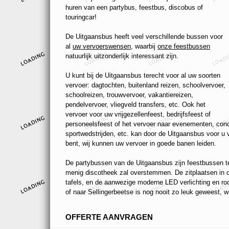
huren van een partybus, feestbus, discobus of
touringcar!
De Uitgaansbus heeft veel verschillende bussen voor
al
uw vervoerswensen
, waarbij
onze feestbussen
natuurlijk uitzonderlijk interessant zijn.
U kunt bij de Uitgaansbus terecht voor al uw soorten
vervoer: dagtochten, buitenland reizen, schoolvervoer,
schoolreizen, trouwvervoer, vakantiereizen,
pendelvervoer, vliegveld transfers, etc. Ook het
vervoer voor uw vrijgezellenfeest, bedrijfsfeest of
personeelsfeest of het vervoer naar evenementen, conc
sportwedstrijden, etc. kan door de Uitgaansbus voor u
bent, wij kunnen uw vervoer in goede banen leiden.
De partybussen van de Uitgaansbus zijn feestbussen ten
menig discotheek zal overstemmen. De zitplaatsen in de
tafels, en de aanwezige moderne LED verlichting en r
of naar Sellingerbeetse is nog nooit zo leuk geweest, wa
OFFERTE AANVRAGEN