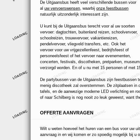
De Uitgaansbus heeft veel verschillende bussen voor
al
uw vervoerswensen
, waarbij
onze feestbussen
natuurlijk uitzonderlijk interessant zijn.
U kunt bij de Uitgaansbus terecht voor al uw soorten
vervoer: dagtochten, buitenland reizen, schoolvervoer,
schoolreizen, trouwvervoer, vakantiereizen,
pendelvervoer, vliegveld transfers, etc. Ook het
vervoer voor uw vrijgezellenfeest, bedrijfsfeest of
personeelsfeest of het vervoer naar evenementen,
concerten, festivals, discotheken, pretparken, museums
verzorgd worden. En of u nu met 15 personen of met 15
De partybussen van de Uitgaansbus zijn feestbussen ten
menig discotheek zal overstemmen. De zitplaatsen in de
tafels, en de aanwezige moderne LED verlichting en r
of naar Schilberg is nog nooit zo leuk geweest, want the
OFFERTE AANVRAGEN
Wilt u weten hoeveel het huren van een bus voor uw uit
aanvraag in en wij komen er zo spoedig mogelijk bij u o