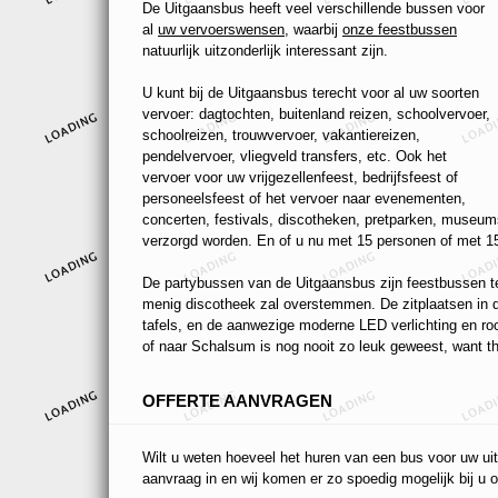
De Uitgaansbus heeft veel verschillende bussen voor
al
uw vervoerswensen
, waarbij
onze feestbussen
natuurlijk uitzonderlijk interessant zijn.
U kunt bij de Uitgaansbus terecht voor al uw soorten
vervoer: dagtochten, buitenland reizen, schoolvervoer,
schoolreizen, trouwvervoer, vakantiereizen,
pendelvervoer, vliegveld transfers, etc. Ook het
vervoer voor uw vrijgezellenfeest, bedrijfsfeest of
personeelsfeest of het vervoer naar evenementen,
concerten, festivals, discotheken, pretparken, museums
verzorgd worden. En of u nu met 15 personen of met 15
De partybussen van de Uitgaansbus zijn feestbussen ten
menig discotheek zal overstemmen. De zitplaatsen in de
tafels, en de aanwezige moderne LED verlichting en r
of naar Schalsum is nog nooit zo leuk geweest, want the
OFFERTE AANVRAGEN
Wilt u weten hoeveel het huren van een bus voor uw uit
aanvraag in en wij komen er zo spoedig mogelijk bij u o