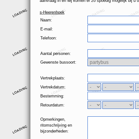
aanvraag in en wij komen er zo spoedig mogelijk bij u o
s-Heerenhoek
Naam:
E-mail:
Telefoon:
Aantal personen:
Gewenste bussoort:
Vertrekplaats:
Vertrekdatum:
Bestemming:
Retourdatum:
Opmerkingen,
ritomschrijving en
bijzonderheden: