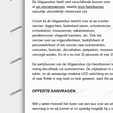
De Uitgaansbus heeft veel verschillende bussen voor
al
uw vervoerswensen
, waarbij
onze feestbussen
natuurlijk uitzonderlijk interessant zijn.
U kunt bij de Uitgaansbus terecht voor al uw soorten
vervoer: dagtochten, buitenland reizen, schoolvervoer,
schoolreizen, trouwvervoer, vakantiereizen,
pendelvervoer, vliegveld transfers, etc. Ook het
vervoer voor uw vrijgezellenfeest, bedrijfsfeest of
personeelsfeest of het vervoer naar evenementen,
concerten, festivals, discotheken, pretparken, museums
verzorgd worden. En of u nu met 15 personen of met 15
De partybussen van de Uitgaansbus zijn feestbussen ten
menig discotheek zal overstemmen. De zitplaatsen in de
tafels, en de aanwezige moderne LED verlichting en r
of naar Rolde is nog nooit zo leuk geweest, want the pa
OFFERTE AANVRAGEN
Wilt u weten hoeveel het huren van een bus voor uw uit
aanvraag in en wij komen er zo spoedig mogelijk bij u o