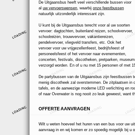
De Uitgaansbus heeft veel verschillende bussen voor
al
uw vervoerswensen
, waarbij
onze feestbussen
natuurlijk uitzonderlijk interessant zijn.
U kunt bij de Uitgaansbus terecht voor al uw soorten
vervoer: dagtochten, buitenland reizen, schoolvervoer,
schoolreizen, trouwvervoer, vakantiereizen,
pendelvervoer, vliegveld transfers, etc. Ook het
vervoer voor uw vrijgezellenfeest, bedrijfsfeest of
personeelsfeest of het vervoer naar evenementen,
concerten, festivals, discotheken, pretparken, museums
verzorgd worden. En of u nu met 15 personen of met 15
De partybussen van de Uitgaansbus zijn feestbussen ten
menig discotheek zal overstemmen. De zitplaatsen in de
tafels, en de aanwezige moderne LED verlichting en r
of naar Overwater is nog nooit zo leuk geweest, want th
OFFERTE AANVRAGEN
Wilt u weten hoeveel het huren van een bus voor uw uit
aanvraag in en wij komen er zo spoedig mogelijk bij u o