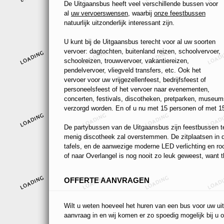
De Uitgaansbus heeft veel verschillende bussen voor
al
uw vervoerswensen
, waarbij
onze feestbussen
natuurlijk uitzonderlijk interessant zijn.
U kunt bij de Uitgaansbus terecht voor al uw soorten
vervoer: dagtochten, buitenland reizen, schoolvervoer,
schoolreizen, trouwvervoer, vakantiereizen,
pendelvervoer, vliegveld transfers, etc. Ook het
vervoer voor uw vrijgezellenfeest, bedrijfsfeest of
personeelsfeest of het vervoer naar evenementen,
concerten, festivals, discotheken, pretparken, museums
verzorgd worden. En of u nu met 15 personen of met 15
De partybussen van de Uitgaansbus zijn feestbussen ten
menig discotheek zal overstemmen. De zitplaatsen in de
tafels, en de aanwezige moderne LED verlichting en r
of naar Overlangel is nog nooit zo leuk geweest, want t
OFFERTE AANVRAGEN
Wilt u weten hoeveel het huren van een bus voor uw uit
aanvraag in en wij komen er zo spoedig mogelijk bij u o