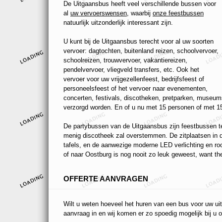
De Uitgaansbus heeft veel verschillende bussen voor
al
uw vervoerswensen
, waarbij
onze feestbussen
natuurlijk uitzonderlijk interessant zijn.
U kunt bij de Uitgaansbus terecht voor al uw soorten
vervoer: dagtochten, buitenland reizen, schoolvervoer,
schoolreizen, trouwvervoer, vakantiereizen,
pendelvervoer, vliegveld transfers, etc. Ook het
vervoer voor uw vrijgezellenfeest, bedrijfsfeest of
personeelsfeest of het vervoer naar evenementen,
concerten, festivals, discotheken, pretparken, museums
verzorgd worden. En of u nu met 15 personen of met 15
De partybussen van de Uitgaansbus zijn feestbussen ten
menig discotheek zal overstemmen. De zitplaatsen in de
tafels, en de aanwezige moderne LED verlichting en r
of naar Oostburg is nog nooit zo leuk geweest, want the
OFFERTE AANVRAGEN
Wilt u weten hoeveel het huren van een bus voor uw uit
aanvraag in en wij komen er zo spoedig mogelijk bij u o