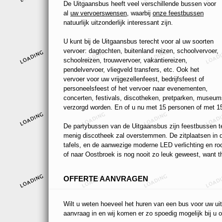
De Uitgaansbus heeft veel verschillende bussen voor
al
uw vervoerswensen
, waarbij
onze feestbussen
natuurlijk uitzonderlijk interessant zijn.
U kunt bij de Uitgaansbus terecht voor al uw soorten
vervoer: dagtochten, buitenland reizen, schoolvervoer,
schoolreizen, trouwvervoer, vakantiereizen,
pendelvervoer, vliegveld transfers, etc. Ook het
vervoer voor uw vrijgezellenfeest, bedrijfsfeest of
personeelsfeest of het vervoer naar evenementen,
concerten, festivals, discotheken, pretparken, museums
verzorgd worden. En of u nu met 15 personen of met 15
De partybussen van de Uitgaansbus zijn feestbussen ten
menig discotheek zal overstemmen. De zitplaatsen in de
tafels, en de aanwezige moderne LED verlichting en r
of naar Oostbroek is nog nooit zo leuk geweest, want th
OFFERTE AANVRAGEN
Wilt u weten hoeveel het huren van een bus voor uw uit
aanvraag in en wij komen er zo spoedig mogelijk bij u o