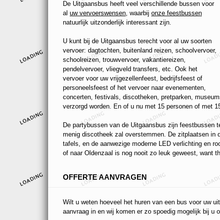
De Uitgaansbus heeft veel verschillende bussen voor
al
uw vervoerswensen
, waarbij
onze feestbussen
natuurlijk uitzonderlijk interessant zijn.
U kunt bij de Uitgaansbus terecht voor al uw soorten
vervoer: dagtochten, buitenland reizen, schoolvervoer,
schoolreizen, trouwvervoer, vakantiereizen,
pendelvervoer, vliegveld transfers, etc. Ook het
vervoer voor uw vrijgezellenfeest, bedrijfsfeest of
personeelsfeest of het vervoer naar evenementen,
concerten, festivals, discotheken, pretparken, museums
verzorgd worden. En of u nu met 15 personen of met 15
De partybussen van de Uitgaansbus zijn feestbussen ten
menig discotheek zal overstemmen. De zitplaatsen in de
tafels, en de aanwezige moderne LED verlichting en r
of naar Oldenzaal is nog nooit zo leuk geweest, want th
OFFERTE AANVRAGEN
Wilt u weten hoeveel het huren van een bus voor uw uit
aanvraag in en wij komen er zo spoedig mogelijk bij u o