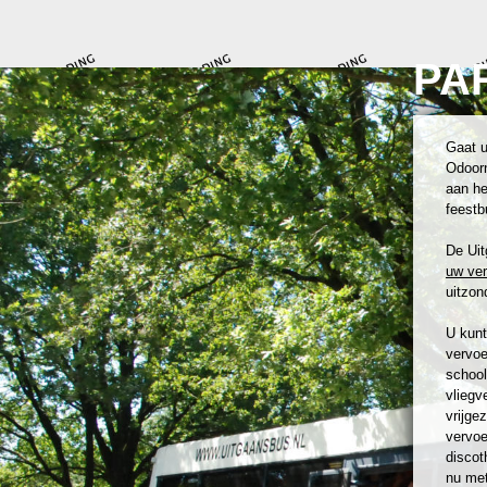
PA
Gaat u
Odoorn
aan he
feestb
De Uit
uw ve
uitzond
U kunt
vervoe
school
vliegv
vrijge
vervoe
discot
nu met