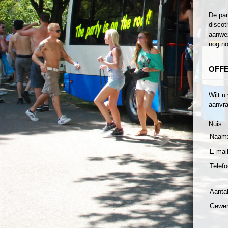
De par
discot
aanwez
nog no
OFF
Wilt u
aanvra
Nuis
Naam
E-mail
Telefo
Aanta
Gewen