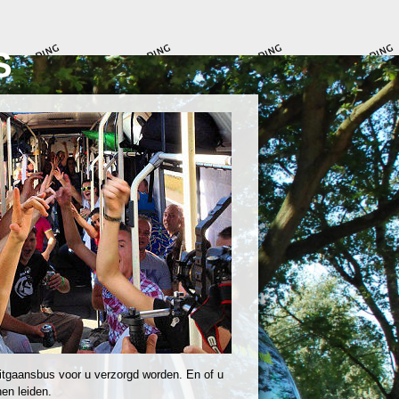
S
itgaansbus voor u verzorgd worden. En of u
en leiden.