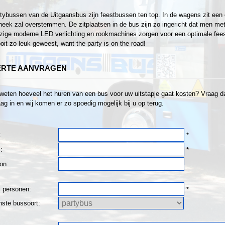
tybussen van de Uitgaansbus zijn feestbussen ten top. In de wagens zit een 
heek zal overstemmen. De zitplaatsen in de bus zijn zo ingericht dat men met z
ige moderne LED verlichting en rookmachines zorgen voor een optimale fees
oit zo leuk geweest, want the party is on the road!
ERTE AANVRAGEN
 weten hoeveel het huren van een bus voor uw uitstapje gaat kosten? Vraag dan
ag in en wij komen er zo spoedig mogelijk bij u op terug.
:
*
:
*
on:
l personen:
*
ste bussoort: