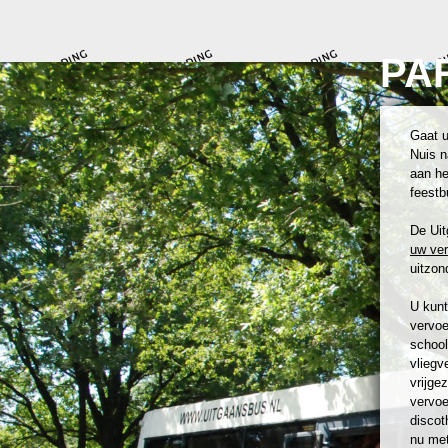
PA
Gaat u
Nuis n
aan he
feestb
De Uit
uw ve
uitzond
U kunt
vervoe
school
vliegv
vrijge
vervoe
discot
nu met