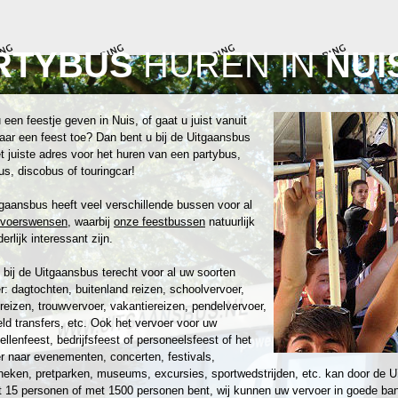
RTYBUS
HUREN IN
NUI
 een feestje geven in Nuis, of gaat u juist vanuit
aar een feest toe? Dan bent u bij de Uitgaansbus
t juiste adres voor het huren van een partybus,
us, discobus of touringcar!
gaansbus heeft veel verschillende bussen voor al
rvoerswensen
, waarbij
onze feestbussen
natuurlijk
erlijk interessant zijn.
 bij de Uitgaansbus terecht voor al uw soorten
r: dagtochten, buitenland reizen, schoolvervoer,
reizen, trouwvervoer, vakantiereizen, pendelvervoer,
eld transfers, etc. Ook het vervoer voor uw
zellenfeest, bedrijfsfeest of personeelsfeest of het
r naar evenementen, concerten, festivals,
heken, pretparken, museums, excursies, sportwedstrijden, etc. kan door de U
 15 personen of met 1500 personen bent, wij kunnen uw vervoer in goede ban