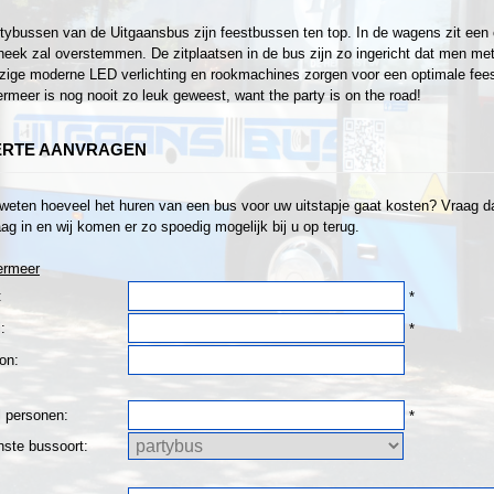
tybussen van de Uitgaansbus zijn feestbussen ten top. In de wagens zit een 
heek zal overstemmen. De zitplaatsen in de bus zijn zo ingericht dat men met z
ige moderne LED verlichting en rookmachines zorgen voor een optimale fee
rmeer is nog nooit zo leuk geweest, want the party is on the road!
ERTE AANVRAGEN
 weten hoeveel het huren van een bus voor uw uitstapje gaat kosten? Vraag dan
ag in en wij komen er zo spoedig mogelijk bij u op terug.
ermeer
:
*
:
*
on:
l personen:
*
ste bussoort: