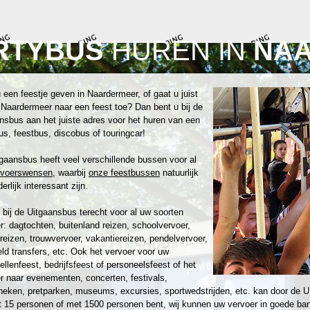
RTYBUS
HUREN IN
NA
 een feestje geven in Naardermeer, of gaat u juist
 Naardermeer naar een feest toe? Dan bent u bij de
nsbus aan het juiste adres voor het huren van een
us, feestbus, discobus of touringcar!
gaansbus heeft veel verschillende bussen voor al
rvoerswensen
, waarbij
onze feestbussen
natuurlijk
erlijk interessant zijn.
 bij de Uitgaansbus terecht voor al uw soorten
r: dagtochten, buitenland reizen, schoolvervoer,
reizen, trouwvervoer, vakantiereizen, pendelvervoer,
eld transfers, etc. Ook het vervoer voor uw
zellenfeest, bedrijfsfeest of personeelsfeest of het
r naar evenementen, concerten, festivals,
heken, pretparken, museums, excursies, sportwedstrijden, etc. kan door de U
 15 personen of met 1500 personen bent, wij kunnen uw vervoer in goede ban