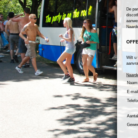
De par
discot
aanwez
Naarde
OFF
Wilt u
aanvra
Naard
Naam
E-mail
Telefo
Aanta
Gewen