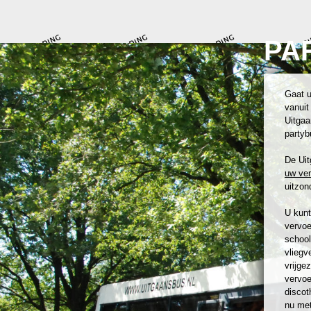
PA
Gaat u
vanuit
Uitgaa
partyb
De Uit
uw ve
uitzond
U kunt
vervoe
school
vliegv
vrijge
vervoe
discot
nu met