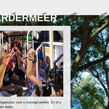
ARDERMEER
itgaansbus voor u verzorgd worden. En of u
en leiden.