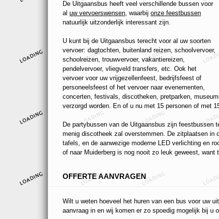
De Uitgaansbus heeft veel verschillende bussen voor
al
uw vervoerswensen
, waarbij
onze feestbussen
natuurlijk uitzonderlijk interessant zijn.
U kunt bij de Uitgaansbus terecht voor al uw soorten
vervoer: dagtochten, buitenland reizen, schoolvervoer,
schoolreizen, trouwvervoer, vakantiereizen,
pendelvervoer, vliegveld transfers, etc. Ook het
vervoer voor uw vrijgezellenfeest, bedrijfsfeest of
personeelsfeest of het vervoer naar evenementen,
concerten, festivals, discotheken, pretparken, museums
verzorgd worden. En of u nu met 15 personen of met 15
De partybussen van de Uitgaansbus zijn feestbussen ten
menig discotheek zal overstemmen. De zitplaatsen in de
tafels, en de aanwezige moderne LED verlichting en r
of naar Muiderberg is nog nooit zo leuk geweest, want t
OFFERTE AANVRAGEN
Wilt u weten hoeveel het huren van een bus voor uw uit
aanvraag in en wij komen er zo spoedig mogelijk bij u o