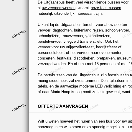
De Uitgaansbus heeft veel verschillende bussen voor
al
uw vervoerswensen
, waarbij
onze feestbussen
natuurlijk uitzonderlijk interessant zijn.
U kunt bij de Uitgaansbus terecht voor al uw soorten
vervoer: dagtochten, buitenland reizen, schoolvervoer,
schoolreizen, trouwvervoer, vakantiereizen,
pendelvervoer, vliegveld transfers, etc. Ook het
vervoer voor uw vrijgezellenfeest, bedrijfsfeest of
personeelsfeest of het vervoer naar evenementen,
concerten, festivals, discotheken, pretparken, museums
verzorgd worden. En of u nu met 15 personen of met 15
De partybussen van de Uitgaansbus zijn feestbussen ten
menig discotheek zal overstemmen. De zitplaatsen in de
tafels, en de aanwezige moderne LED verlichting en r
of naar Maria Hoop is nog nooit zo leuk geweest, want t
OFFERTE AANVRAGEN
Wilt u weten hoeveel het huren van een bus voor uw uit
aanvraag in en wij komen er zo spoedig mogelijk bij u o