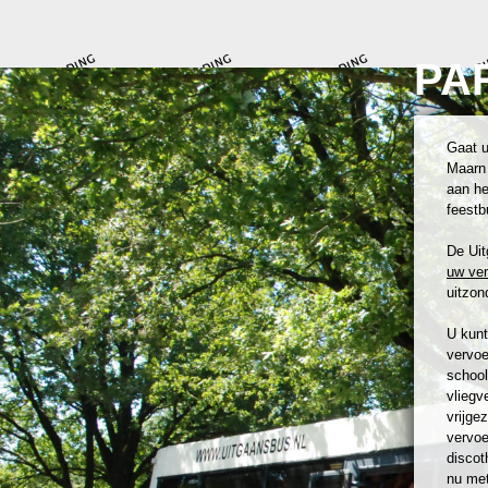
PA
Gaat u
Maarn 
aan he
feestb
De Uit
uw ve
uitzond
U kunt
vervoe
school
vliegv
vrijge
vervoe
discot
nu met