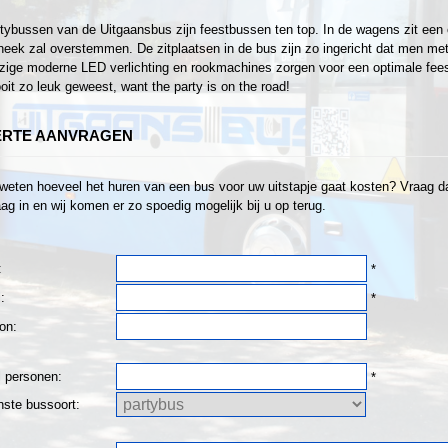
tybussen van de Uitgaansbus zijn feestbussen ten top. In de wagens zit een 
heek zal overstemmen. De zitplaatsen in de bus zijn zo ingericht dat men met z
ige moderne LED verlichting en rookmachines zorgen voor een optimale fee
oit zo leuk geweest, want the party is on the road!
ERTE AANVRAGEN
 weten hoeveel het huren van een bus voor uw uitstapje gaat kosten? Vraag dan
ag in en wij komen er zo spoedig mogelijk bij u op terug.
:
*
:
*
on:
l personen:
*
ste bussoort: