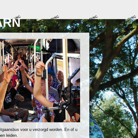
ARN
itgaansbus voor u verzorgd worden. En of u
en leiden.