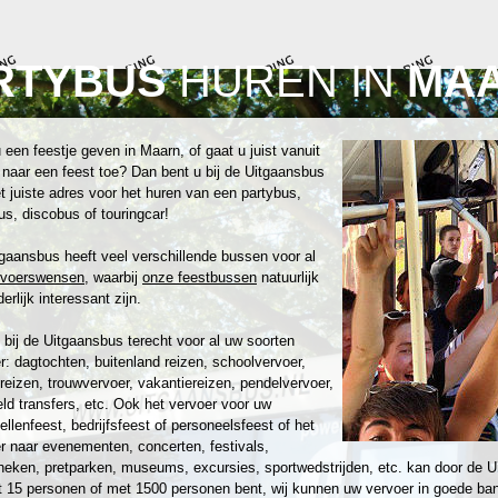
RTYBUS
HUREN IN
MA
 een feestje geven in Maarn, of gaat u juist vanuit
naar een feest toe? Dan bent u bij de Uitgaansbus
t juiste adres voor het huren van een partybus,
us, discobus of touringcar!
gaansbus heeft veel verschillende bussen voor al
rvoerswensen
, waarbij
onze feestbussen
natuurlijk
erlijk interessant zijn.
 bij de Uitgaansbus terecht voor al uw soorten
r: dagtochten, buitenland reizen, schoolvervoer,
reizen, trouwvervoer, vakantiereizen, pendelvervoer,
eld transfers, etc. Ook het vervoer voor uw
zellenfeest, bedrijfsfeest of personeelsfeest of het
r naar evenementen, concerten, festivals,
heken, pretparken, museums, excursies, sportwedstrijden, etc. kan door de U
 15 personen of met 1500 personen bent, wij kunnen uw vervoer in goede ban