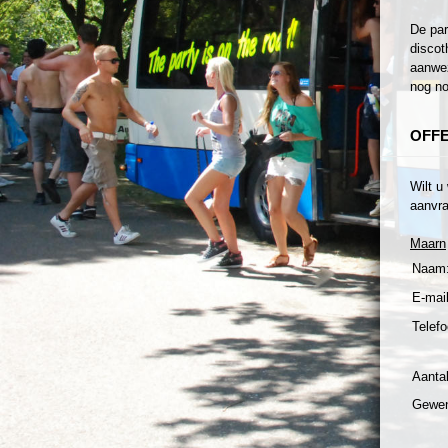
De par
discot
aanwez
nog no
OFF
Wilt u
aanvra
Maarn
Naam
E-mail
Telefo
Aanta
Gewen