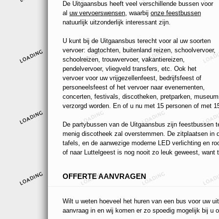
De Uitgaansbus heeft veel verschillende bussen voor
al
uw vervoerswensen
, waarbij
onze feestbussen
natuurlijk uitzonderlijk interessant zijn.
U kunt bij de Uitgaansbus terecht voor al uw soorten
vervoer: dagtochten, buitenland reizen, schoolvervoer,
schoolreizen, trouwvervoer, vakantiereizen,
pendelvervoer, vliegveld transfers, etc. Ook het
vervoer voor uw vrijgezellenfeest, bedrijfsfeest of
personeelsfeest of het vervoer naar evenementen,
concerten, festivals, discotheken, pretparken, museums
verzorgd worden. En of u nu met 15 personen of met 15
De partybussen van de Uitgaansbus zijn feestbussen ten
menig discotheek zal overstemmen. De zitplaatsen in de
tafels, en de aanwezige moderne LED verlichting en r
of naar Luttelgeest is nog nooit zo leuk geweest, want t
OFFERTE AANVRAGEN
Wilt u weten hoeveel het huren van een bus voor uw uit
aanvraag in en wij komen er zo spoedig mogelijk bij u o