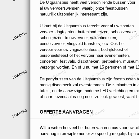
De Uitgaansbus heeft veel verschillende bussen voor
al
uw vervoerswensen
, waarbij
onze feestbussen
natuurlijk uitzonderlijk interessant zijn.
U kunt bij de Uitgaansbus terecht voor al uw soorten
vervoer: dagtochten, buitenland reizen, schoolvervoer,
schoolreizen, trouwvervoer, vakantiereizen,
pendelvervoer, vliegveld transfers, etc. Ook het
vervoer voor uw vrijgezellenfeest, bedrijfsfeest of
personeelsfeest of het vervoer naar evenementen,
concerten, festivals, discotheken, pretparken, museums
verzorgd worden. En of u nu met 15 personen of met 15
De partybussen van de Uitgaansbus zijn feestbussen ten
menig discotheek zal overstemmen. De zitplaatsen in de
tafels, en de aanwezige moderne LED verlichting en r
of naar Lovendaal is nog nooit zo leuk geweest, want th
OFFERTE AANVRAGEN
Wilt u weten hoeveel het huren van een bus voor uw uit
aanvraag in en wij komen er zo spoedig mogelijk bij u o