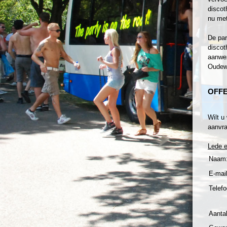
discot
nu met
De par
discot
aanwez
Oudewa
OFF
Wilt u
aanvra
Lede 
Naam
E-mail
Telefo
Aanta