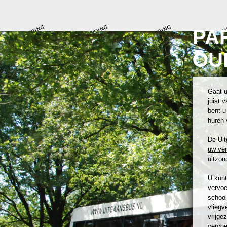
PA
OU
Gaat u
juist 
bent u
huren 
De Uit
uw ve
uitzond
U kunt
vervoe
school
vliegv
vrijge
vervoe