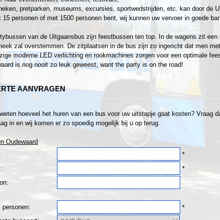
heken, pretparken, museums, excursies, sportwedstrijden, etc. kan door de U
 15 personen of met 1500 personen bent, wij kunnen uw vervoer in goede ban
tybussen van de Uitgaansbus zijn feestbussen ten top. In de wagens zit een 
heek zal overstemmen. De zitplaatsen in de bus zijn zo ingericht dat men met z
ige moderne LED verlichting en rookmachines zorgen voor een optimale fee
ard is nog nooit zo leuk geweest, want the party is on the road!
ERTE AANVRAGEN
 weten hoeveel het huren van een bus voor uw uitstapje gaat kosten? Vraag dan
ag in en wij komen er zo spoedig mogelijk bij u op terug.
en Oudewaard
:
*
:
*
on:
l personen:
*