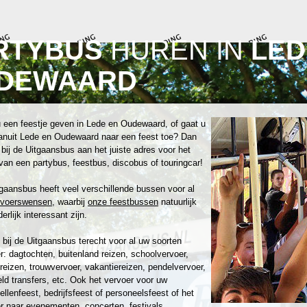
RTYBUS
HUREN IN
LED
DEWAARD
 een feestje geven in Lede en Oudewaard, of gaat u
vanuit Lede en Oudewaard naar een feest toe? Dan
 bij de Uitgaansbus aan het juiste adres voor het
van een partybus, feestbus, discobus of touringcar!
gaansbus heeft veel verschillende bussen voor al
rvoerswensen
, waarbij
onze feestbussen
natuurlijk
erlijk interessant zijn.
 bij de Uitgaansbus terecht voor al uw soorten
r: dagtochten, buitenland reizen, schoolvervoer,
reizen, trouwvervoer, vakantiereizen, pendelvervoer,
eld transfers, etc. Ook het vervoer voor uw
zellenfeest, bedrijfsfeest of personeelsfeest of het
r naar evenementen, concerten, festivals,