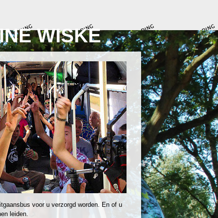
INE WISKE
itgaansbus voor u verzorgd worden. En of u
en leiden.