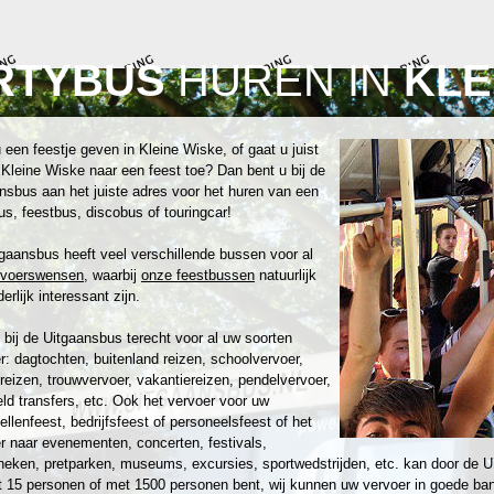
RTYBUS
HUREN IN
KLE
 een feestje geven in Kleine Wiske, of gaat u juist
 Kleine Wiske naar een feest toe? Dan bent u bij de
nsbus aan het juiste adres voor het huren van een
us, feestbus, discobus of touringcar!
gaansbus heeft veel verschillende bussen voor al
rvoerswensen
, waarbij
onze feestbussen
natuurlijk
erlijk interessant zijn.
 bij de Uitgaansbus terecht voor al uw soorten
r: dagtochten, buitenland reizen, schoolvervoer,
reizen, trouwvervoer, vakantiereizen, pendelvervoer,
eld transfers, etc. Ook het vervoer voor uw
zellenfeest, bedrijfsfeest of personeelsfeest of het
r naar evenementen, concerten, festivals,
heken, pretparken, museums, excursies, sportwedstrijden, etc. kan door de U
 15 personen of met 1500 personen bent, wij kunnen uw vervoer in goede ban