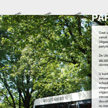
PA
Gaat u
vanuit
Uitgaa
partyb
De Uit
uw ve
uitzond
U kunt
vervoe
school
vliegv
vrijge
vervoe
discot
nu met