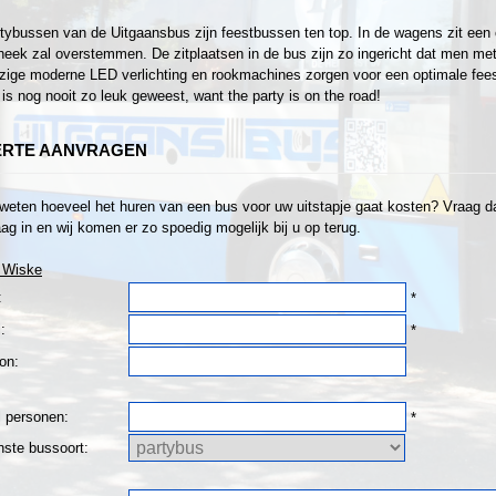
tybussen van de Uitgaansbus zijn feestbussen ten top. In de wagens zit een 
heek zal overstemmen. De zitplaatsen in de bus zijn zo ingericht dat men met z
ige moderne LED verlichting en rookmachines zorgen voor een optimale fees
is nog nooit zo leuk geweest, want the party is on the road!
ERTE AANVRAGEN
 weten hoeveel het huren van een bus voor uw uitstapje gaat kosten? Vraag dan
ag in en wij komen er zo spoedig mogelijk bij u op terug.
 Wiske
:
*
:
*
on:
l personen:
*
ste bussoort: