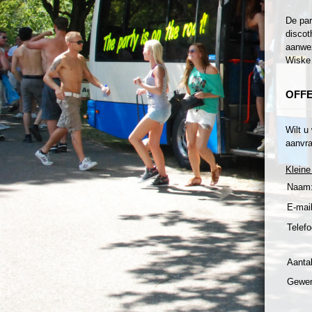
De par
discot
aanwez
Wiske 
OFF
Wilt u
aanvra
Kleine
Naam
E-mail
Telefo
Aanta
Gewen