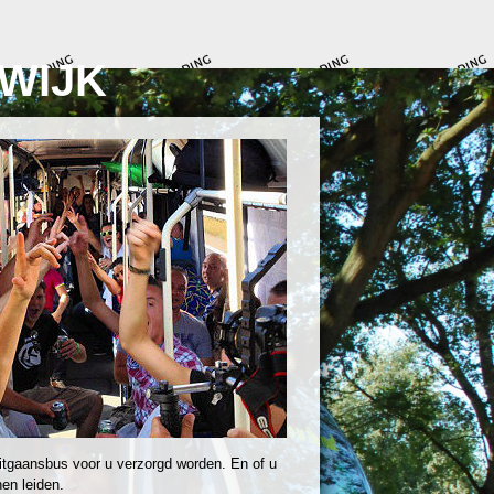
WIJK
itgaansbus voor u verzorgd worden. En of u
en leiden.