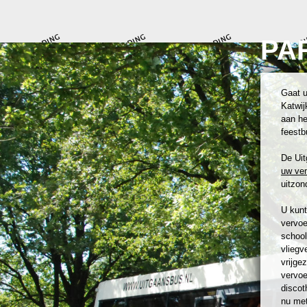
PA
Gaat u
Katwij
aan he
feestb
De Uit
uw ve
uitzond
U kunt
vervoe
school
vliegv
vrijge
vervoe
discot
nu met