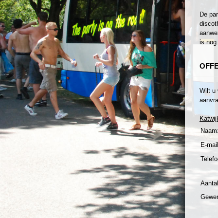
De par
discot
aanwez
is nog
OFF
Wilt u
aanvra
Katwij
Naam
E-mail
Telefo
Aanta
Gewen