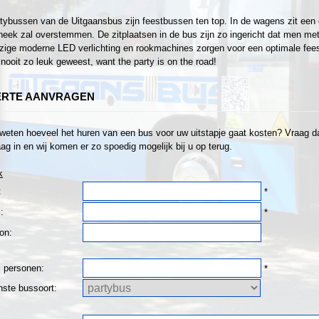
tybussen van de Uitgaansbus zijn feestbussen ten top. In de wagens zit een 
heek zal overstemmen. De zitplaatsen in de bus zijn zo ingericht dat men met z
ige moderne LED verlichting en rookmachines zorgen voor een optimale fees
 nooit zo leuk geweest, want the party is on the road!
ERTE AANVRAGEN
 weten hoeveel het huren van een bus voor uw uitstapje gaat kosten? Vraag dan
ag in en wij komen er zo spoedig mogelijk bij u op terug.
k
:
*
:
*
on:
l personen:
*
ste bussoort: