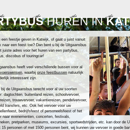
RTYBUS
HUREN IN
KAT
 een feestje geven in Katwijk, of gaat u juist vanuit
k naar een feest toe? Dan bent u bij de Uitgaansbus
t juiste adres voor het huren van een partybus,
us, discobus of touringcar!
gaansbus heeft veel verschillende bussen voor al
rvoerswensen
, waarbij
onze feestbussen
natuurlijk
erlijk interessant zijn.
 bij de Uitgaansbus terecht voor al uw soorten
r: dagtochten, buitenland reizen, schoolvervoer,
reizen, trouwvervoer, vakantiereizen, pendelvervoer,
eld transfers, etc. Ook het vervoer voor uw
zellenfeest, bedrijfsfeest of personeelsfeest of het
r naar evenementen, concerten, festivals,
heken, pretparken, museums, excursies, sportwedstrijden, etc. kan door de U
 15 personen of met 1500 personen bent, wij kunnen uw vervoer in goede ban