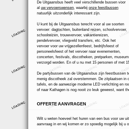
De Uitgaansbus heeft veel verschillende bussen voor
al
uw vervoerswensen
, waarbij
onze feestbussen
natuurlijk uitzonderlijk interessant zijn.
U kunt bij de Uitgaansbus terecht voor al uw soorten
vervoer: dagtochten, buitenland reizen, schoolvervoer,
schoolreizen, trouwvervoer, vakantiereizen,
pendelvervoer, vliegveld transfers, etc. Ook het
vervoer voor uw vrijgezellenfeest, bedrijfsfeest of
personeelsfeest of het vervoer naar evenementen,
concerten, festivals, discotheken, pretparken, museums
verzorgd worden. En of u nu met 15 personen of met 15
De partybussen van de Uitgaansbus zijn feestbussen ten
menig discotheek zal overstemmen. De zitplaatsen in de
tafels, en de aanwezige moderne LED verlichting en r
of naar Kathagen is nog nooit zo leuk geweest, want the
OFFERTE AANVRAGEN
Wilt u weten hoeveel het huren van een bus voor uw uit
aanvraag in en wij komen er zo spoedig mogelijk bij u o