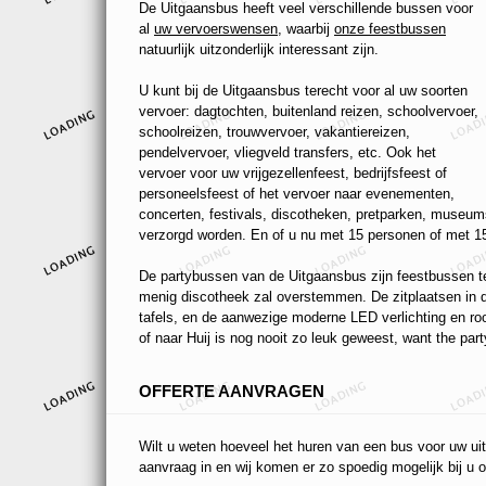
De Uitgaansbus heeft veel verschillende bussen voor
al
uw vervoerswensen
, waarbij
onze feestbussen
natuurlijk uitzonderlijk interessant zijn.
U kunt bij de Uitgaansbus terecht voor al uw soorten
vervoer: dagtochten, buitenland reizen, schoolvervoer,
schoolreizen, trouwvervoer, vakantiereizen,
pendelvervoer, vliegveld transfers, etc. Ook het
vervoer voor uw vrijgezellenfeest, bedrijfsfeest of
personeelsfeest of het vervoer naar evenementen,
concerten, festivals, discotheken, pretparken, museums
verzorgd worden. En of u nu met 15 personen of met 15
De partybussen van de Uitgaansbus zijn feestbussen ten
menig discotheek zal overstemmen. De zitplaatsen in de
tafels, en de aanwezige moderne LED verlichting en r
of naar Huij is nog nooit zo leuk geweest, want the part
OFFERTE AANVRAGEN
Wilt u weten hoeveel het huren van een bus voor uw uit
aanvraag in en wij komen er zo spoedig mogelijk bij u o