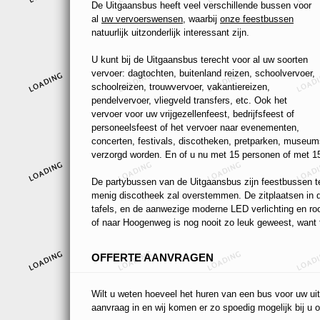
De Uitgaansbus heeft veel verschillende bussen voor
al
uw vervoerswensen
, waarbij
onze feestbussen
natuurlijk uitzonderlijk interessant zijn.
U kunt bij de Uitgaansbus terecht voor al uw soorten
vervoer: dagtochten, buitenland reizen, schoolvervoer,
schoolreizen, trouwvervoer, vakantiereizen,
pendelvervoer, vliegveld transfers, etc. Ook het
vervoer voor uw vrijgezellenfeest, bedrijfsfeest of
personeelsfeest of het vervoer naar evenementen,
concerten, festivals, discotheken, pretparken, museums
verzorgd worden. En of u nu met 15 personen of met 15
De partybussen van de Uitgaansbus zijn feestbussen ten
menig discotheek zal overstemmen. De zitplaatsen in de
tafels, en de aanwezige moderne LED verlichting en r
of naar Hoogenweg is nog nooit zo leuk geweest, want t
OFFERTE AANVRAGEN
Wilt u weten hoeveel het huren van een bus voor uw uit
aanvraag in en wij komen er zo spoedig mogelijk bij u o