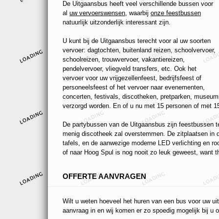
De Uitgaansbus heeft veel verschillende bussen voor
al
uw vervoerswensen
, waarbij
onze feestbussen
natuurlijk uitzonderlijk interessant zijn.
U kunt bij de Uitgaansbus terecht voor al uw soorten
vervoer: dagtochten, buitenland reizen, schoolvervoer,
schoolreizen, trouwvervoer, vakantiereizen,
pendelvervoer, vliegveld transfers, etc. Ook het
vervoer voor uw vrijgezellenfeest, bedrijfsfeest of
personeelsfeest of het vervoer naar evenementen,
concerten, festivals, discotheken, pretparken, museums
verzorgd worden. En of u nu met 15 personen of met 15
De partybussen van de Uitgaansbus zijn feestbussen ten
menig discotheek zal overstemmen. De zitplaatsen in de
tafels, en de aanwezige moderne LED verlichting en r
of naar Hoog Spul is nog nooit zo leuk geweest, want th
OFFERTE AANVRAGEN
Wilt u weten hoeveel het huren van een bus voor uw uit
aanvraag in en wij komen er zo spoedig mogelijk bij u o