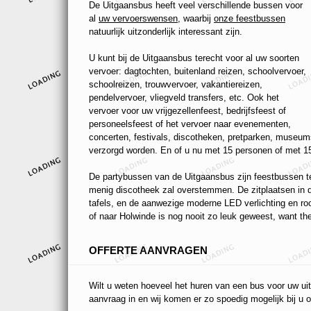
De Uitgaansbus heeft veel verschillende bussen voor
al
uw vervoerswensen
, waarbij
onze feestbussen
natuurlijk uitzonderlijk interessant zijn.
U kunt bij de Uitgaansbus terecht voor al uw soorten
vervoer: dagtochten, buitenland reizen, schoolvervoer,
schoolreizen, trouwvervoer, vakantiereizen,
pendelvervoer, vliegveld transfers, etc. Ook het
vervoer voor uw vrijgezellenfeest, bedrijfsfeest of
personeelsfeest of het vervoer naar evenementen,
concerten, festivals, discotheken, pretparken, museums
verzorgd worden. En of u nu met 15 personen of met 15
De partybussen van de Uitgaansbus zijn feestbussen ten
menig discotheek zal overstemmen. De zitplaatsen in de
tafels, en de aanwezige moderne LED verlichting en r
of naar Holwinde is nog nooit zo leuk geweest, want the
OFFERTE AANVRAGEN
Wilt u weten hoeveel het huren van een bus voor uw uit
aanvraag in en wij komen er zo spoedig mogelijk bij u o