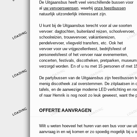
De Uitgaansbus heeft veel verschillende bussen voor
al
uw vervoerswensen
, waarbij
onze feestbussen
natuurlijk uitzonderlijk interessant zijn.
U kunt bij de Uitgaansbus terecht voor al uw soorten
vervoer: dagtochten, buitenland reizen, schoolvervoer,
schoolreizen, trouwvervoer, vakantiereizen,
pendelvervoer, vliegveld transfers, etc. Ook het
vervoer voor uw vrijgezellenfeest, bedrijfsfeest of
personeelsfeest of het vervoer naar evenementen,
concerten, festivals, discotheken, pretparken, museums
verzorgd worden. En of u nu met 15 personen of met 15
De partybussen van de Uitgaansbus zijn feestbussen ten
menig discotheek zal overstemmen. De zitplaatsen in de
tafels, en de aanwezige moderne LED verlichting en r
of naar Hemrik is nog nooit zo leuk geweest, want the p
OFFERTE AANVRAGEN
Wilt u weten hoeveel het huren van een bus voor uw uit
aanvraag in en wij komen er zo spoedig mogelijk bij u o