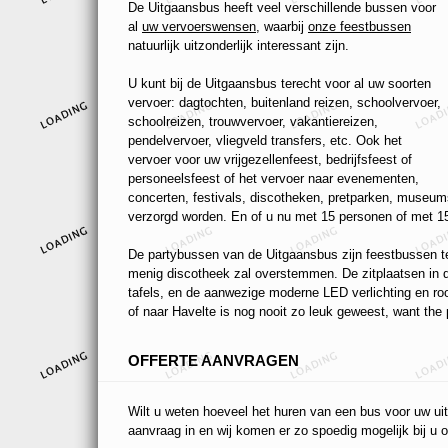
De Uitgaansbus heeft veel verschillende bussen voor
al
uw vervoerswensen
, waarbij
onze feestbussen
natuurlijk uitzonderlijk interessant zijn.
U kunt bij de Uitgaansbus terecht voor al uw soorten
vervoer: dagtochten, buitenland reizen, schoolvervoer,
schoolreizen, trouwvervoer, vakantiereizen,
pendelvervoer, vliegveld transfers, etc. Ook het
vervoer voor uw vrijgezellenfeest, bedrijfsfeest of
personeelsfeest of het vervoer naar evenementen,
concerten, festivals, discotheken, pretparken, museums
verzorgd worden. En of u nu met 15 personen of met 15
De partybussen van de Uitgaansbus zijn feestbussen ten
menig discotheek zal overstemmen. De zitplaatsen in de
tafels, en de aanwezige moderne LED verlichting en r
of naar Havelte is nog nooit zo leuk geweest, want the p
OFFERTE AANVRAGEN
Wilt u weten hoeveel het huren van een bus voor uw uit
aanvraag in en wij komen er zo spoedig mogelijk bij u o