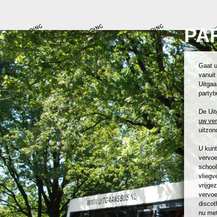
PA
Gaat u
vanuit
Uitgaa
partyb
De Uit
uw ve
uitzond
U kunt
vervoe
school
vliegv
vrijge
vervoe
discot
nu met