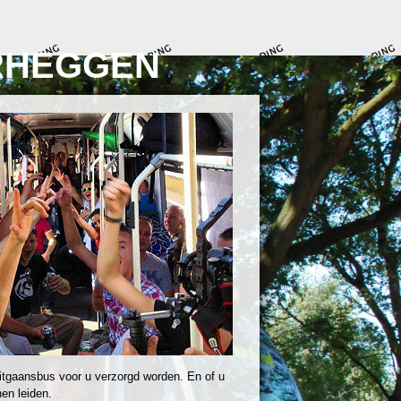
RHEGGEN
itgaansbus voor u verzorgd worden. En of u
en leiden.