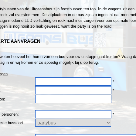
tybussen van de Uitgaansbus zijn feestbussen ten top. In de wagens zit een 
heek zal overstemmen. De zitplaatsen in de bus zijn zo ingericht dat men met z
ige moderne LED verlichting en rookmachines zorgen voor een optimale fee
gen is nog nooit zo leuk geweest, want the party is on the road!
ERTE AANVRAGEN
 weten hoeveel het huren van een bus voor uw uitstapje gaat kosten? Vraag dan
ag in en wij komen er zo spoedig mogelijk bij u op terug.
ggen
:
*
:
*
on:
l personen:
*
ste bussoort: