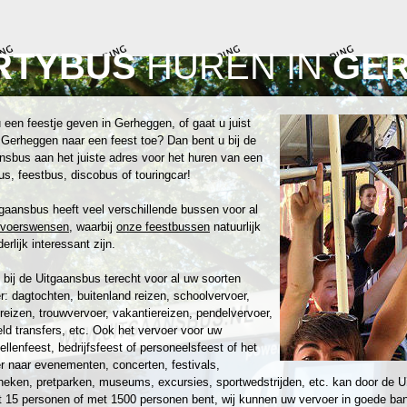
RTYBUS
HUREN IN
GE
 een feestje geven in Gerheggen, of gaat u juist
 Gerheggen naar een feest toe? Dan bent u bij de
nsbus aan het juiste adres voor het huren van een
us, feestbus, discobus of touringcar!
gaansbus heeft veel verschillende bussen voor al
rvoerswensen
, waarbij
onze feestbussen
natuurlijk
erlijk interessant zijn.
 bij de Uitgaansbus terecht voor al uw soorten
r: dagtochten, buitenland reizen, schoolvervoer,
reizen, trouwvervoer, vakantiereizen, pendelvervoer,
eld transfers, etc. Ook het vervoer voor uw
zellenfeest, bedrijfsfeest of personeelsfeest of het
r naar evenementen, concerten, festivals,
heken, pretparken, museums, excursies, sportwedstrijden, etc. kan door de U
 15 personen of met 1500 personen bent, wij kunnen uw vervoer in goede ban