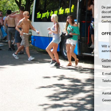
De par
discot
aanwez
Gerheg
OFF
Wilt u
aanvra
Gerhe
Naam
E-mail
Telefo
Aanta
Gewen