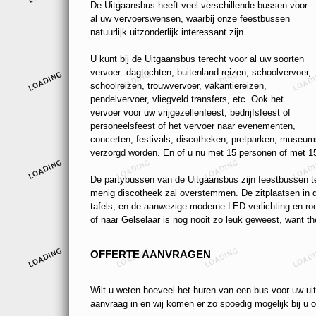
De Uitgaansbus heeft veel verschillende bussen voor
al
uw vervoerswensen
, waarbij
onze feestbussen
natuurlijk uitzonderlijk interessant zijn.
U kunt bij de Uitgaansbus terecht voor al uw soorten
vervoer: dagtochten, buitenland reizen, schoolvervoer,
schoolreizen, trouwvervoer, vakantiereizen,
pendelvervoer, vliegveld transfers, etc. Ook het
vervoer voor uw vrijgezellenfeest, bedrijfsfeest of
personeelsfeest of het vervoer naar evenementen,
concerten, festivals, discotheken, pretparken, museums
verzorgd worden. En of u nu met 15 personen of met 15
De partybussen van de Uitgaansbus zijn feestbussen ten
menig discotheek zal overstemmen. De zitplaatsen in de
tafels, en de aanwezige moderne LED verlichting en r
of naar Gelselaar is nog nooit zo leuk geweest, want the
OFFERTE AANVRAGEN
Wilt u weten hoeveel het huren van een bus voor uw uit
aanvraag in en wij komen er zo spoedig mogelijk bij u o