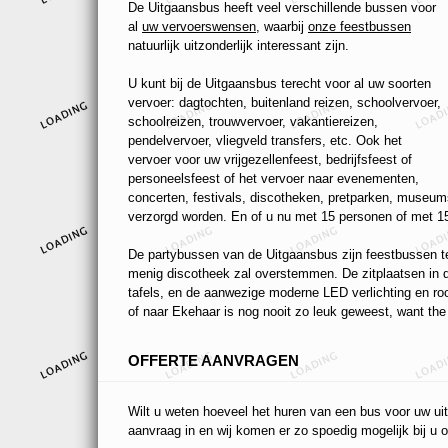
De Uitgaansbus heeft veel verschillende bussen voor
al
uw vervoerswensen
, waarbij
onze feestbussen
natuurlijk uitzonderlijk interessant zijn.
U kunt bij de Uitgaansbus terecht voor al uw soorten
vervoer: dagtochten, buitenland reizen, schoolvervoer,
schoolreizen, trouwvervoer, vakantiereizen,
pendelvervoer, vliegveld transfers, etc. Ook het
vervoer voor uw vrijgezellenfeest, bedrijfsfeest of
personeelsfeest of het vervoer naar evenementen,
concerten, festivals, discotheken, pretparken, museums
verzorgd worden. En of u nu met 15 personen of met 15
De partybussen van de Uitgaansbus zijn feestbussen ten
menig discotheek zal overstemmen. De zitplaatsen in de
tafels, en de aanwezige moderne LED verlichting en r
of naar Ekehaar is nog nooit zo leuk geweest, want the 
OFFERTE AANVRAGEN
Wilt u weten hoeveel het huren van een bus voor uw uit
aanvraag in en wij komen er zo spoedig mogelijk bij u o