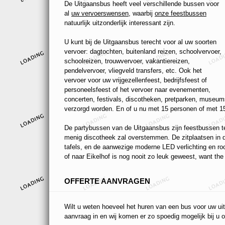
De Uitgaansbus heeft veel verschillende bussen voor
al
uw vervoerswensen
, waarbij
onze feestbussen
natuurlijk uitzonderlijk interessant zijn.
U kunt bij de Uitgaansbus terecht voor al uw soorten
vervoer: dagtochten, buitenland reizen, schoolvervoer,
schoolreizen, trouwvervoer, vakantiereizen,
pendelvervoer, vliegveld transfers, etc. Ook het
vervoer voor uw vrijgezellenfeest, bedrijfsfeest of
personeelsfeest of het vervoer naar evenementen,
concerten, festivals, discotheken, pretparken, museums
verzorgd worden. En of u nu met 15 personen of met 15
De partybussen van de Uitgaansbus zijn feestbussen ten
menig discotheek zal overstemmen. De zitplaatsen in de
tafels, en de aanwezige moderne LED verlichting en r
of naar Eikelhof is nog nooit zo leuk geweest, want the 
OFFERTE AANVRAGEN
Wilt u weten hoeveel het huren van een bus voor uw uit
aanvraag in en wij komen er zo spoedig mogelijk bij u o