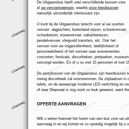
De Uitgaansbus heeft veel verschillende bussen voor
al
uw vervoerswensen
, waarbij
onze feestbussen
natuurlijk uitzonderlijk interessant zijn.
U kunt bij de Uitgaansbus terecht voor al uw soorten
vervoer: dagtochten, buitenland reizen, schoolvervoer,
schoolreizen, trouwvervoer, vakantiereizen,
pendelvervoer, vliegveld transfers, etc. Ook het
vervoer voor uw vrijgezellenfeest, bedrijfsfeest of
personeelsfeest of het vervoer naar evenementen,
concerten, festivals, discotheken, pretparken, museums
verzorgd worden. En of u nu met 15 personen of met 15
De partybussen van de Uitgaansbus zijn feestbussen ten
menig discotheek zal overstemmen. De zitplaatsen in de
tafels, en de aanwezige moderne LED verlichting en r
of naar Diepswal is nog nooit zo leuk geweest, want the
OFFERTE AANVRAGEN
Wilt u weten hoeveel het huren van een bus voor uw uit
aanvraag in en wij komen er zo spoedig mogelijk bij u o