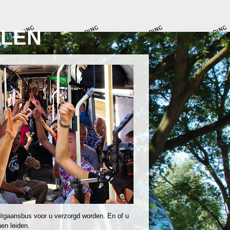
LEN
itgaansbus voor u verzorgd worden. En of u
en leiden.