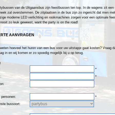
tybussen van de Uitgaansbus zijn feestbussen ten top. In de wagens zit een 
heek zal overstemmen. De zitplaatsen in de bus zijn zo ingericht dat men met z
ige moderne LED verlichting en rookmachines zorgen voor een optimale fee
 nooit zo leuk geweest, want the party is on the road!
ERTE AANVRAGEN
 weten hoeveel het huren van een bus voor uw uitstapje gaat kosten? Vraag dan
ag in en wij komen er zo spoedig mogelijk bij u op terug.
n
:
*
:
*
on:
l personen:
*
ste bussoort: