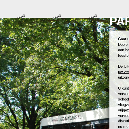
PA
Gaat u
Deelen
aan he
feestb
De Uit
uw ve
uitzond
U kunt
vervoe
school
vliegv
vrijge
vervoe
discot
nu met