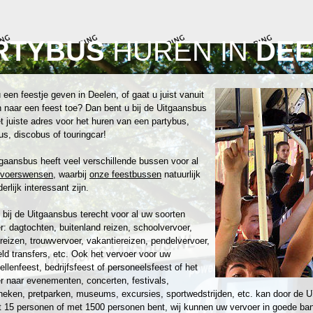
RTYBUS
HUREN IN
DEE
 een feestje geven in Deelen, of gaat u juist vanuit
 naar een feest toe? Dan bent u bij de Uitgaansbus
t juiste adres voor het huren van een partybus,
us, discobus of touringcar!
gaansbus heeft veel verschillende bussen voor al
rvoerswensen
, waarbij
onze feestbussen
natuurlijk
erlijk interessant zijn.
 bij de Uitgaansbus terecht voor al uw soorten
r: dagtochten, buitenland reizen, schoolvervoer,
reizen, trouwvervoer, vakantiereizen, pendelvervoer,
eld transfers, etc. Ook het vervoer voor uw
zellenfeest, bedrijfsfeest of personeelsfeest of het
r naar evenementen, concerten, festivals,
heken, pretparken, museums, excursies, sportwedstrijden, etc. kan door de U
 15 personen of met 1500 personen bent, wij kunnen uw vervoer in goede ban