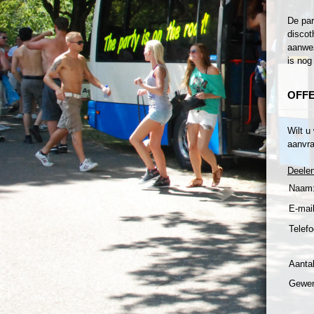
De par
discot
aanwez
is nog
OFF
Wilt u
aanvra
Deele
Naam
E-mail
Telefo
Aanta
Gewen