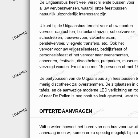
De Uitgaansbus heeft veel verschillende bussen voor
al
uw vervoerswensen
, waarbij
onze feestbussen
natuurlijk uitzonderlijk interessant zijn.
U kunt bij de Uitgaansbus terecht voor al uw soorten
vervoer: dagtochten, buitenland reizen, schoolvervoer,
schoolreizen, trouwvervoer, vakantiereizen,
pendelvervoer, vliegveld transfers, etc. Ook het
vervoer voor uw vrijgezellenfeest, bedrijfsfeest of
personeelsfeest of het vervoer naar evenementen,
concerten, festivals, discotheken, pretparken, museums
verzorgd worden. En of u nu met 15 personen of met 15
De partybussen van de Uitgaansbus zijn feestbussen ten
menig discotheek zal overstemmen. De zitplaatsen in de
tafels, en de aanwezige moderne LED verlichting en r
of naar De Pollen is nog nooit zo leuk geweest, want th
OFFERTE AANVRAGEN
Wilt u weten hoeveel het huren van een bus voor uw uit
aanvraag in en wij komen er zo spoedig mogelijk bij u o