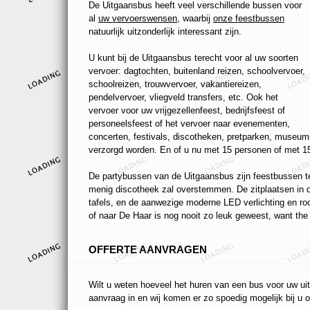
De Uitgaansbus heeft veel verschillende bussen voor
al
uw vervoerswensen
, waarbij
onze feestbussen
natuurlijk uitzonderlijk interessant zijn.
U kunt bij de Uitgaansbus terecht voor al uw soorten
vervoer: dagtochten, buitenland reizen, schoolvervoer,
schoolreizen, trouwvervoer, vakantiereizen,
pendelvervoer, vliegveld transfers, etc. Ook het
vervoer voor uw vrijgezellenfeest, bedrijfsfeest of
personeelsfeest of het vervoer naar evenementen,
concerten, festivals, discotheken, pretparken, museums
verzorgd worden. En of u nu met 15 personen of met 15
De partybussen van de Uitgaansbus zijn feestbussen ten
menig discotheek zal overstemmen. De zitplaatsen in de
tafels, en de aanwezige moderne LED verlichting en r
of naar De Haar is nog nooit zo leuk geweest, want the 
OFFERTE AANVRAGEN
Wilt u weten hoeveel het huren van een bus voor uw uit
aanvraag in en wij komen er zo spoedig mogelijk bij u o