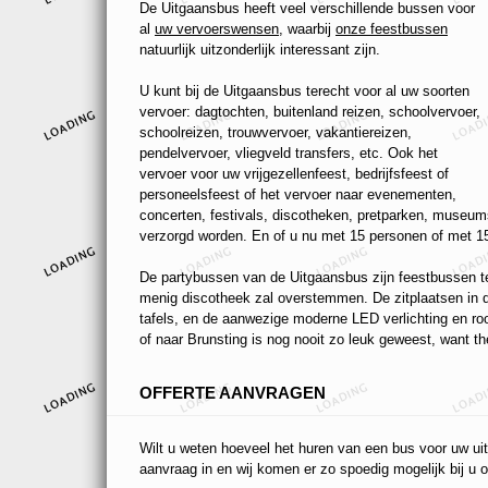
De Uitgaansbus heeft veel verschillende bussen voor
al
uw vervoerswensen
, waarbij
onze feestbussen
natuurlijk uitzonderlijk interessant zijn.
U kunt bij de Uitgaansbus terecht voor al uw soorten
vervoer: dagtochten, buitenland reizen, schoolvervoer,
schoolreizen, trouwvervoer, vakantiereizen,
pendelvervoer, vliegveld transfers, etc. Ook het
vervoer voor uw vrijgezellenfeest, bedrijfsfeest of
personeelsfeest of het vervoer naar evenementen,
concerten, festivals, discotheken, pretparken, museums
verzorgd worden. En of u nu met 15 personen of met 15
De partybussen van de Uitgaansbus zijn feestbussen ten
menig discotheek zal overstemmen. De zitplaatsen in de
tafels, en de aanwezige moderne LED verlichting en r
of naar Brunsting is nog nooit zo leuk geweest, want the
OFFERTE AANVRAGEN
Wilt u weten hoeveel het huren van een bus voor uw uit
aanvraag in en wij komen er zo spoedig mogelijk bij u o