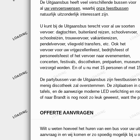
De Uitgaansbus heeft veel verschillende bussen voor
al
uw vervoerswensen
, waarbij
onze feestbussen
natuurlijk uitzonderlijk interessant zijn.
U kunt bij de Uitgaansbus terecht voor al uw soorten
vervoer: dagtochten, buitenland reizen, schoolvervoer,
schoolreizen, trouwvervoer, vakantiereizen,
pendelvervoer, vliegveld transfers, etc. Ook het
vervoer voor uw vrijgezellenfeest, bedrijfsfeest of
personeelsfeest of het vervoer naar evenementen,
concerten, festivals, discotheken, pretparken, museums
verzorgd worden. En of u nu met 15 personen of met 15
De partybussen van de Uitgaansbus zijn feestbussen ten
menig discotheek zal overstemmen. De zitplaatsen in de
tafels, en de aanwezige moderne LED verlichting en r
of naar Brandt is nog nooit zo leuk geweest, want the pa
OFFERTE AANVRAGEN
Wilt u weten hoeveel het huren van een bus voor uw uit
aanvraag in en wij komen er zo spoedig mogelijk bij u o