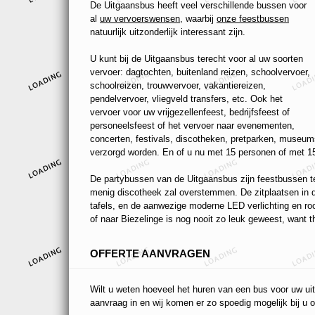
De Uitgaansbus heeft veel verschillende bussen voor
al
uw vervoerswensen
, waarbij
onze feestbussen
natuurlijk uitzonderlijk interessant zijn.
U kunt bij de Uitgaansbus terecht voor al uw soorten
vervoer: dagtochten, buitenland reizen, schoolvervoer,
schoolreizen, trouwvervoer, vakantiereizen,
pendelvervoer, vliegveld transfers, etc. Ook het
vervoer voor uw vrijgezellenfeest, bedrijfsfeest of
personeelsfeest of het vervoer naar evenementen,
concerten, festivals, discotheken, pretparken, museums
verzorgd worden. En of u nu met 15 personen of met 15
De partybussen van de Uitgaansbus zijn feestbussen ten
menig discotheek zal overstemmen. De zitplaatsen in de
tafels, en de aanwezige moderne LED verlichting en r
of naar Biezelinge is nog nooit zo leuk geweest, want th
OFFERTE AANVRAGEN
Wilt u weten hoeveel het huren van een bus voor uw uit
aanvraag in en wij komen er zo spoedig mogelijk bij u o