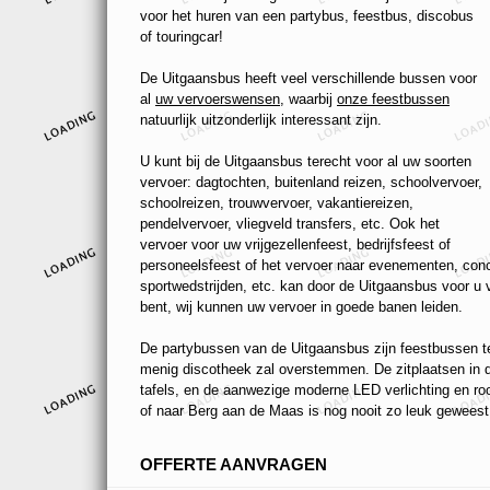
voor het huren van een partybus, feestbus, discobus
of touringcar!
De Uitgaansbus heeft veel verschillende bussen voor
al
uw vervoerswensen
, waarbij
onze feestbussen
natuurlijk uitzonderlijk interessant zijn.
U kunt bij de Uitgaansbus terecht voor al uw soorten
vervoer: dagtochten, buitenland reizen, schoolvervoer,
schoolreizen, trouwvervoer, vakantiereizen,
pendelvervoer, vliegveld transfers, etc. Ook het
vervoer voor uw vrijgezellenfeest, bedrijfsfeest of
personeelsfeest of het vervoer naar evenementen, conc
sportwedstrijden, etc. kan door de Uitgaansbus voor u
bent, wij kunnen uw vervoer in goede banen leiden.
De partybussen van de Uitgaansbus zijn feestbussen ten
menig discotheek zal overstemmen. De zitplaatsen in de
tafels, en de aanwezige moderne LED verlichting en r
of naar Berg aan de Maas is nog nooit zo leuk geweest,
OFFERTE AANVRAGEN