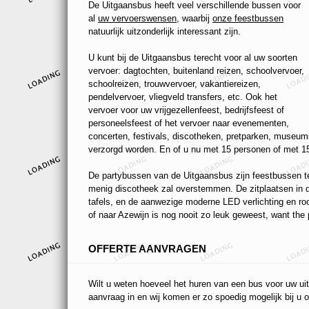
De Uitgaansbus heeft veel verschillende bussen voor
al
uw vervoerswensen
, waarbij
onze feestbussen
natuurlijk uitzonderlijk interessant zijn.
U kunt bij de Uitgaansbus terecht voor al uw soorten
vervoer: dagtochten, buitenland reizen, schoolvervoer,
schoolreizen, trouwvervoer, vakantiereizen,
pendelvervoer, vliegveld transfers, etc. Ook het
vervoer voor uw vrijgezellenfeest, bedrijfsfeest of
personeelsfeest of het vervoer naar evenementen,
concerten, festivals, discotheken, pretparken, museums
verzorgd worden. En of u nu met 15 personen of met 15
De partybussen van de Uitgaansbus zijn feestbussen ten
menig discotheek zal overstemmen. De zitplaatsen in de
tafels, en de aanwezige moderne LED verlichting en r
of naar Azewijn is nog nooit zo leuk geweest, want the p
OFFERTE AANVRAGEN
Wilt u weten hoeveel het huren van een bus voor uw uit
aanvraag in en wij komen er zo spoedig mogelijk bij u o